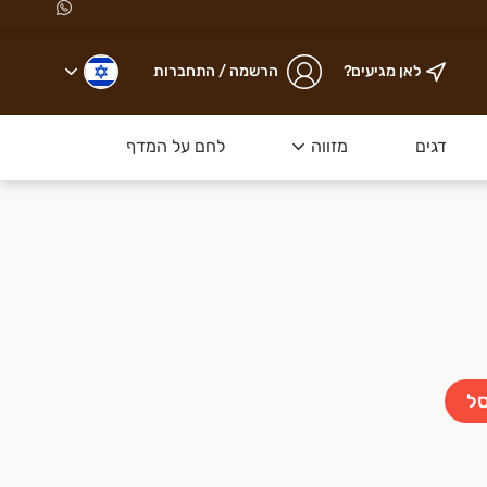
לאן מגיעים?
הרשמה / התחברות
ת באזור תל אביב והסביבה
, ודואגים שתיהנו מבשר
ט
דגים
מזווה
לחם על המדף
ופות ללא אנטיביוטיקה
סל