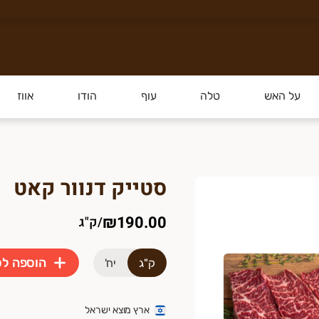
 איכותי ומלא בטעם. אנחנו מבצעים
משלוחים עד הבי
על האש
טלה
עוף
הודו
אווז
גיע טרי איכותי, הישר מרמת הגולן, ע
סטייק דנוור קאט
ות הבאות.
₪190.00
/
ק"ג
הוספה ל
ק"ג
יח'
ארץ מוצא ישראל