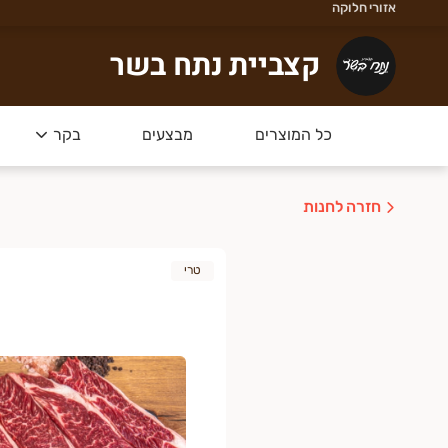
אזורי חלוקה
צביית נתח בשר
קצביית נתח בשר
קור הבשר שלנו הוא מרעה טבעי ברמת הגולן - טרי,
כל המוצרים
מבצעים
בקר
מארזים החדשים של נתח בשר
- הכל מ
חזרה לחנות
טרי
דש - מצטרפים בחינם למועדון הלקוחות וצוברים בכל קניה 3% להזמנ
ל אביב רמת גן גבעתיים הרצליה כפר שמריהו רמת השרון
שלוחים מהירים תוך שעה בשיתוף וואלט דרייב .
אשל״צ -חולון -בת ים -פתח תקווה
שלוחים מהיום להיום!