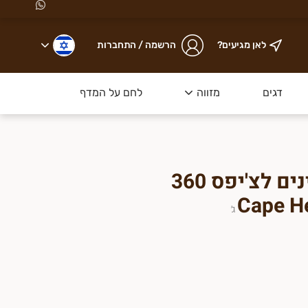
לאן מגיעים?
הרשמה / התחברות
ת באזור תל אביב והסביבה
, ודואגים שתיהנו מבשר
ט
דגים
מזווה
לחם על המדף
ופות ללא אנטיביוטיקה
תערובת מלח ותבלינים לצ'יפס 360
ג׳