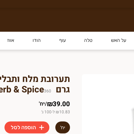
 איכותי ומלא בטעם. אנחנו מבצעים
משלוחים עד הבי
על האש
טלה
עוף
הודו
אווז
גיע טרי איכותי, הישר מרמת הגולן, ע
ות הבאות.
גרם Cape Herb & Spice
360
₪39.00
/
יח'
₪10.83 ל-100 ג׳
הוספה לסל
יח'