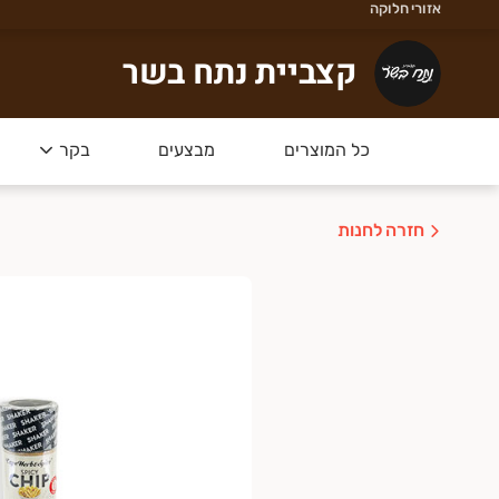
אזורי חלוקה
צביית נתח בשר
קצביית נתח בשר
קור הבשר שלנו הוא מרעה טבעי ברמת הגולן - טרי,
כל המוצרים
מבצעים
בקר
מארזים החדשים של נתח בשר
- הכל מ
חזרה לחנות
דש - מצטרפים בחינם למועדון הלקוחות וצוברים בכל קניה 3% להזמנ
ל אביב רמת גן גבעתיים הרצליה כפר שמריהו רמת השרון
שלוחים מהירים תוך שעה בשיתוף וואלט דרייב .
אשל״צ -חולון -בת ים -פתח תקווה
שלוחים מהיום להיום!