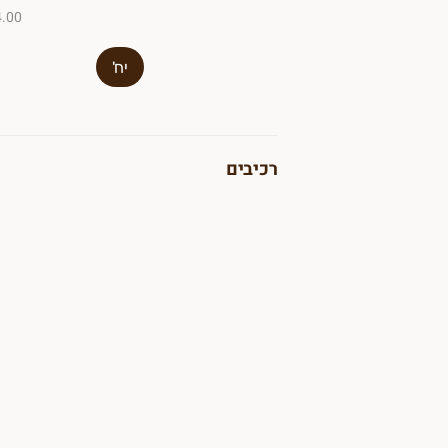
₪4.00 ל-
יח'
רכיבים