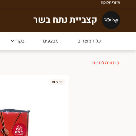
אזורי חלוקה
צביית נתח בשר
קצביית נתח בשר
קור הבשר שלנו הוא מרעה טבעי ברמת הגולן - טרי,
כל המוצרים
מבצעים
בקר
מארזים החדשים של נתח בשר
- הכל מ
חזרה לחנות
פרימיום
דש - מצטרפים בחינם למועדון הלקוחות וצוברים בכל קניה 3% להזמנ
ל אביב רמת גן גבעתיים הרצליה כפר שמריהו רמת השרון
שלוחים מהירים תוך שעה בשיתוף וואלט דרייב .
אשל״צ -חולון -בת ים -פתח תקווה
שלוחים מהיום להיום!