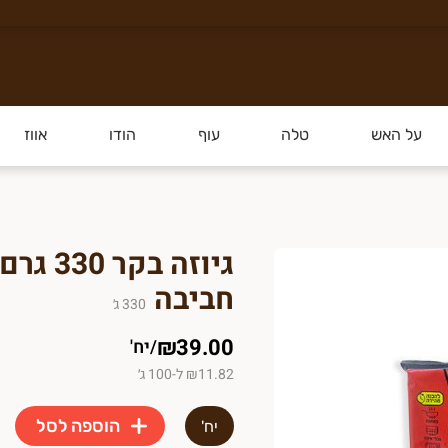
 איכותי ומלא בטעם. אנחנו מבצעים
משלוחים עד הבי
על האש
טלה
עוף
הודו
אווז
גיע טרי איכותי, הישר מרמת הגולן, ע
גיוזה ב
ות הבאות.
חביבה
330
ג׳
₪39.00
/
יח'
₪11.82 ל-100 ג׳
הוספה לסל
יח'