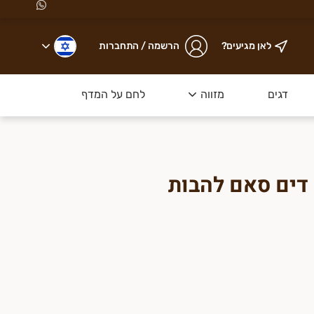
לאן מגיעים?
הרשמה / התחברות
ת באזור תל אביב והסביבה
, ודואגים שתיהנו מבשר
ט
דגים
מזווה
לחם על המדף
ופות ללא אנטיביוטיקה
קר 330 גרם דים סאם להבות